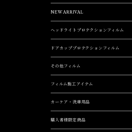
NEW ARRIVAL
ヘッドライトプロテクションフィルム
トヨタ
ドアカッププロテクションフィルム
86(GR86)
レクサス
トヨタ
その他フィルム
bB
CT
86(GR86)
日産
レクサス
フィルム施工アイテム
bZ4X
ES
bB
AD(NV150 AD)
CT
ホンダ
日産
フィルム施工アイテム
カーケア・洗車用品
C-HR
GS
bZ4X
GT-R
ES
CR-V
AD(NV150 AD)
三菱
ホンダ
購入者様限定商品
C-HR ハイブリッド