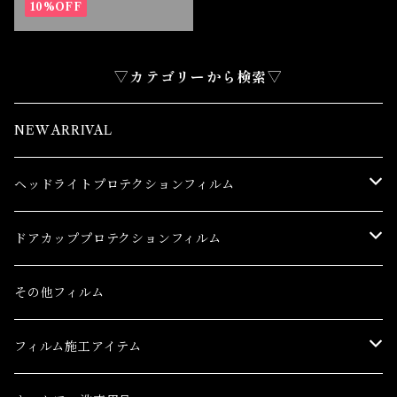
10%OFF
▽カテゴリーから検索▽
NEW ARRIVAL
ヘッドライトプロテクションフィルム
トヨタ
ドアカッププロテクションフィルム
86(GR86)
レクサス
トヨタ
その他フィルム
bB
CT
86(GR86)
日産
レクサス
フィルム施工アイテム
bZ4X
ES
bB
AD(NV150 AD)
CT