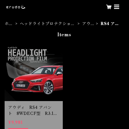
ホー
ヘッドライトプロテクション
アウデ
RS4 アバ
ム
フィルム
ィ
ント
Items
アウディ RS4 アバン
ト 8WDECF型 R3.1
- ヘッドライトプロテク
¥9,981
ションフィルム