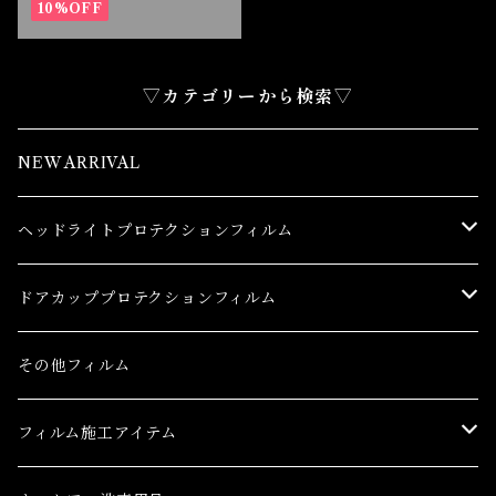
10%OFF
▽カテゴリーから検索▽
NEW ARRIVAL
ヘッドライトプロテクションフィルム
トヨタ
ドアカッププロテクションフィルム
86(GR86)
レクサス
トヨタ
その他フィルム
bB
CT
86(GR86)
日産
レクサス
フィルム施工アイテム
bZ4X
ES
bB
AD(NV150 AD)
CT