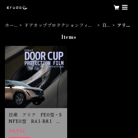
ホー
ドアカッププロテクションフィル
日
アリ
ム
ム
産
ア
Items
日産 アリア FE0型・S
NFE0型 R4.1-R8.1 ド
アカップ保護フィルム
¥4,932