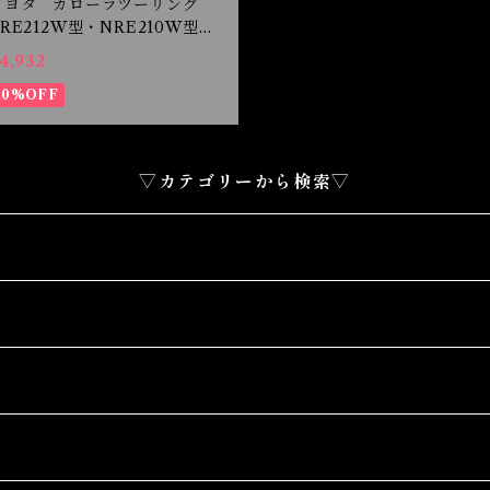
トヨタ カローラツーリング
ZRE212W型・NRE210W型
R1.9-R4.9 ドアカップ保護フ
4,932
ィルム
10%OFF
▽カテゴリーから検索▽