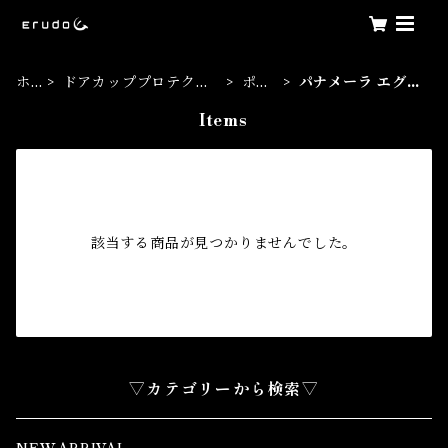
ホ
ドアカッププロテクシ
ポル
パナメーラ エグゼ
ー
ョンフィルム
シェ
クティブ
Items
ム
該当する商品が見つかりませんでした。
▽カテゴリーから検索▽