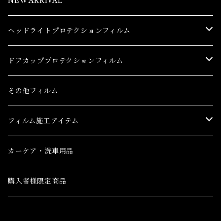
NEW ARRIVAL
ヘッドライトプロテクションフィルム
トヨタ
ドアカッププロテクションフィルム
86(GR86)
レクサス
トヨタ
その他フィルム
bB
CT
86(GR86)
日産
レクサス
フィルム施工アイテム
bZ4X
ES
bB
AD(NV150 AD)
CT
ホンダ
日産
フィルム施工アイテム
カーケア・洗車用品
C-HR
GS
bZ4X
GT-R
ES
CR-V
AD(NV150 AD)
三菱
ホンダ
購入者様限定商品
C-HR ハイブリッド
GS F
C-HR
NV100クリッパーバン ハイルーフ
GS
CR-V e:HEV(ハイブリッド)
GT-R
eKクロス
CR-V
三菱ふそう
三菱