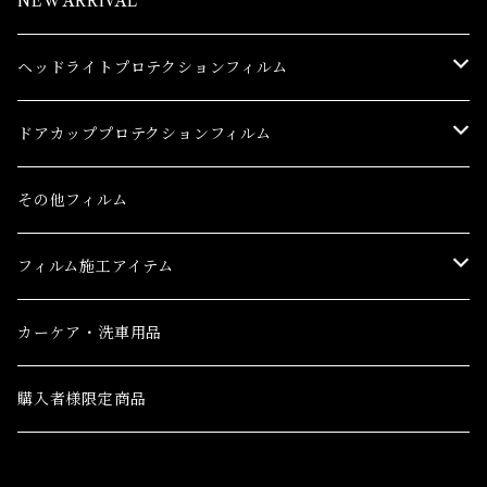
NEW ARRIVAL
ヘッドライトプロテクションフィルム
トヨタ
ドアカッププロテクションフィルム
86(GR86)
レクサス
トヨタ
その他フィルム
bB
CT
86(GR86)
日産
レクサス
フィルム施工アイテム
bZ4X
ES
bB
AD(NV150 AD)
CT
ホンダ
日産
フィルム施工アイテム
カーケア・洗車用品
C-HR
GS
bZ4X
GT-R
ES
CR-V
AD(NV150 AD)
三菱
ホンダ
購入者様限定商品
C-HR ハイブリッド
GS F
C-HR
NV100クリッパーバン ハイルーフ
GS
CR-V e:HEV(ハイブリッド)
GT-R
eKクロス
CR-V
三菱ふそう
三菱