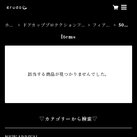
ホー
ドアカッププロテクションフィ
フィアッ
500
ム
ルム
ト
C
Items
該当する商品が見つかりませんでした。
▽カテゴリーから検索▽