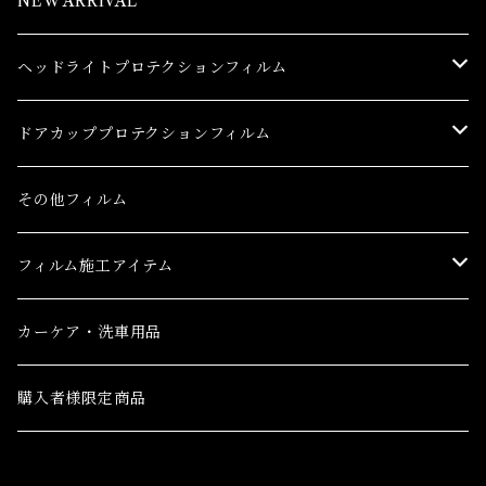
NEW ARRIVAL
ヘッドライトプロテクションフィルム
トヨタ
ドアカッププロテクションフィルム
86(GR86)
レクサス
トヨタ
その他フィルム
bB
CT
86(GR86)
日産
レクサス
フィルム施工アイテム
bZ4X
ES
bB
AD(NV150 AD)
CT
ホンダ
日産
フィルム施工アイテム
カーケア・洗車用品
C-HR
GS
bZ4X
GT-R
ES
CR-V
AD(NV150 AD)
三菱
ホンダ
購入者様限定商品
C-HR ハイブリッド
GS F
C-HR
NV100クリッパーバン ハイルーフ
GS
CR-V e:HEV(ハイブリッド)
GT-R
eKクロス
CR-V
三菱ふそう
三菱