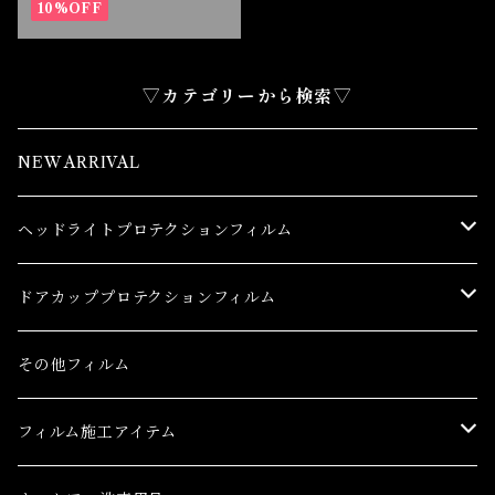
10%OFF
▽カテゴリーから検索▽
NEW ARRIVAL
ヘッドライトプロテクションフィルム
トヨタ
ドアカッププロテクションフィルム
86(GR86)
レクサス
トヨタ
その他フィルム
bB
CT
86(GR86)
日産
レクサス
フィルム施工アイテム
bZ4X
ES
bB
AD(NV150 AD)
CT