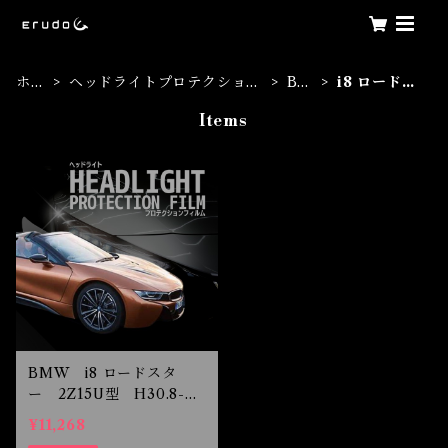
ホー
ヘッドライトプロテクション
BM
i8 ロードス
ム
フィルム
W
ター
Items
BMW i8 ロードスタ
ー 2Z15U型 H30.8-R
2.4 LED用 ヘッドライ
¥11,268
トプロテクションフィルム