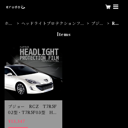
ホー
ヘッドライトプロテクションフィ
プジョ
RC
ム
ルム
ー
Z
Items
プジョー RCZ T7R5F
02型・T7R5F03型 H2
2.7-H25.5 ヘッドライト
¥13,347
プロテクションフィルム