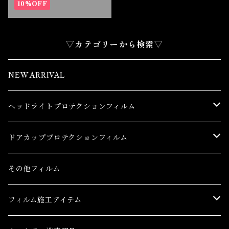
10%OFF
▽カテゴリーから検索▽
NEW ARRIVAL
ヘッドライトプロテクションフィルム
トヨタ
ドアカッププロテクションフィルム
86(GR86)
レクサス
トヨタ
その他フィルム
bB
CT
86(GR86)
日産
レクサス
フィルム施工アイテム
bZ4X
ES
bB
AD(NV150 AD)
CT