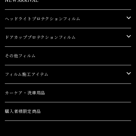
NEW ARRIVAL
ヘッドライトプロテクションフィルム
トヨタ
ドアカッププロテクションフィルム
86(GR86)
レクサス
トヨタ
その他フィルム
bB
CT
86(GR86)
日産
レクサス
フィルム施工アイテム
bZ4X
ES
bB
AD(NV150 AD)
CT
ホンダ
日産
フィルム施工アイテム
カーケア・洗車用品
C-HR
GS
bZ4X
GT-R
ES
CR-V
AD(NV150 AD)
三菱
ホンダ
購入者様限定商品
C-HR ハイブリッド
GS F
C-HR
NV100クリッパーバン ハイルーフ
GS
CR-V e:HEV(ハイブリッド)
GT-R
eKクロス
CR-V
三菱ふそう
三菱