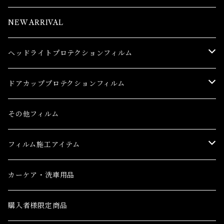
NEW ARRIVAL
ヘッドライトプロテクションフィルム
トヨタ
ドアカッププロテクションフィルム
86(GR86)
レクサス
トヨタ
その他フィルム
bB
CT
86(GR86)
日産
レクサス
フィルム施工アイテム
bZ4X
ES
bB
AD(NV150 AD)
CT
ホンダ
日産
フィルム施工アイテム
カーケア・洗車用品
C-HR
GS
bZ4X
GT-R
ES
CR-V
AD(NV150 AD)
三菱
ホンダ
購入者様限定商品