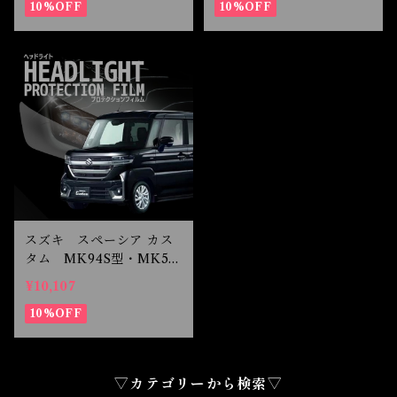
10%OFF
10%OFF
スズキ スペーシア カス
タム MK94S型・MK54
S型 R5.11- ヘッドライ
¥10,107
トプロテクションフィルム
10%OFF
▽カテゴリーから検索▽