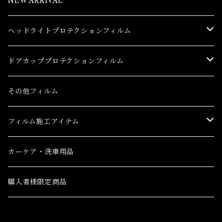
NEW ARRIVAL
ヘッドライトプロテクションフィルム
トヨタ
ドアカッププロテクションフィルム
86(GR86)
レクサス
トヨタ
その他フィルム
bB
CT
86(GR86)
日産
レクサス
フィルム施工アイテム
bZ4X
ES
bB
AD(NV150 AD)
CT
ホンダ
日産
フィルム施工アイテム
カーケア・洗車用品
C-HR
GS
bZ4X
GT-R
ES
CR-V
AD(NV150 AD)
三菱
ホンダ
購入者様限定商品
C-HR ハイブリッド
GS F
C-HR
NV100クリッパーバン ハイルーフ
GS
CR-V e:HEV(ハイブリッド)
GT-R
eKクロス
CR-V
三菱ふそう
三菱