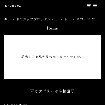
ホー
ドアカッププロテクション
トヨ
カローラ アク
ム
フィルム
タ
シオ
Items
該当する商品が見つかりませんでした。
▽カテゴリーから検索▽