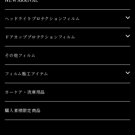
NEW ARRIVAL
ヘッドライトプロテクションフィルム
トヨタ
ドアカッププロテクションフィルム
86(GR86)
レクサス
トヨタ
その他フィルム
bB
CT
86(GR86)
日産
レクサス
フィルム施工アイテム
bZ4X
ES
bB
AD(NV150 AD)
CT
ホンダ
日産
フィルム施工アイテム
カーケア・洗車用品
C-HR
GS
bZ4X
GT-R
ES
CR-V
AD(NV150 AD)
三菱
ホンダ
購入者様限定商品
C-HR ハイブリッド
GS F
C-HR
NV100クリッパーバン ハイルーフ
GS
CR-V e:HEV(ハイブリッド)
GT-R
eKクロス
CR-V
三菱ふそう
三菱