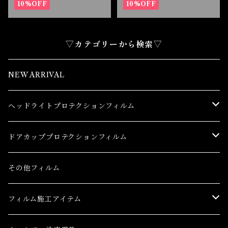
クションフィルム
10%OFF
テクションフィルム
10%OFF
▽カテゴリーから検索▽
NEW ARRIVAL
ヘッドライトプロテクションフィルム
トヨタ
ドアカッププロテクションフィルム
86(GR86)
レクサス
トヨタ
その他フィルム
bB
CT
86(GR86)
日産
レクサス
フィルム施工アイテム
bZ4X
ES
bB
AD(NV150 AD)
CT