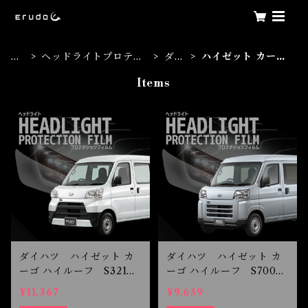
ホ
ヘッドライトプロテク
ダイ
ハイゼット カーゴ
ー
ションフィルム
ハツ
ハイルーフ
Items
ム
ダイハツ ハイゼット カ
ダイハツ ハイゼット カ
ーゴ ハイルーフ S321V
ーゴ ハイルーフ S700V
型・S331V型 H29.11-R
型・S710V型 R3.12- L
¥11,367
¥9,639
3.11 ヘッドライトプロテ
ED用 ヘッドライトプロ