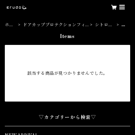
ホー
ドアカッププロテクションフィ
シトロエ
C
ム
ルム
ン
3
Items
該当する商品が見つかりませんでした。
▽カテゴリーから検索▽