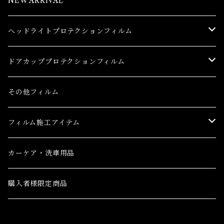
NEW ARRIVAL
ヘッドライトプロテクションフィルム
トヨタ
ドアカッププロテクションフィルム
86(GR86)
レクサス
トヨタ
その他フィルム
bB
CT
86(GR86)
日産
レクサス
フィルム施工アイテム
bZ4X
ES
bB
AD(NV150 AD)
CT
ホンダ
日産
フィルム施工アイテム
カーケア・洗車用品
C-HR
GS
bZ4X
GT-R
ES
CR-V
AD(NV150 AD)
三菱
ホンダ
購入者様限定商品
C-HR ハイブリッド
GS F
C-HR
NV100クリッパーバン ハイルーフ
GS
CR-V e:HEV(ハイブリッド)
GT-R
eKクロス
CR-V
三菱ふそう
三菱