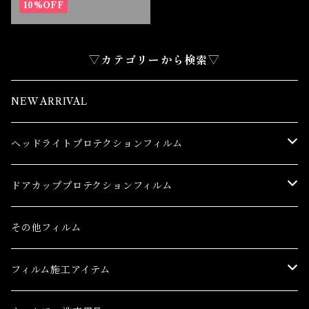
フィルム
10%OFF
▽カテゴリーから検索▽
NEW ARRIVAL
ヘッドライトプロテクションフィルム
トヨタ
ドアカッププロテクションフィルム
86(GR86)
レクサス
トヨタ
その他フィルム
bB
CT
86(GR86)
日産
レクサス
フィルム施工アイテム
bZ4X
ES
bB
AD(NV150 AD)
CT