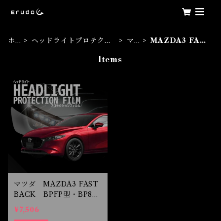
ホ
ヘッドライトプロテクシ
マ
MAZDA3 FAS
ー
ョンフィルム
ツ
TBACK
Items
ム
ダ
マツダ MAZDA3 FAST
BACK BPFP型・BP8P
型・BPEP型 R1.5- ヘ
¥7,506
ッドライトプロテクション