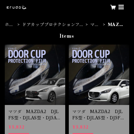
ホー
ドアカッププロテクションフィ
マツ
MAZDA
ム
ルム
ダ
2
Items
マツダ MAZDA2 DJL
マツダ MAZDA2 DJL
FS型・DJLAS型・DJ5AS
FS型・DJLAS型・DJ5FS
型・DJ5FS型 R5.3- ド
型・DJ5AS型 R1.9-R5.2
¥5,832
¥5,832
アカップ保護フィルム
ドアカップ保護フィルム