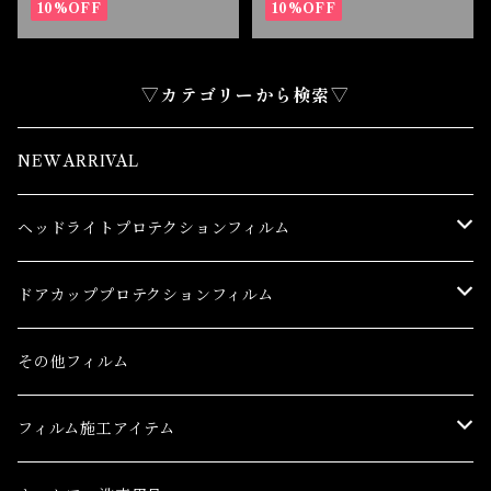
10%OFF
10%OFF
▽カテゴリーから検索▽
NEW ARRIVAL
ヘッドライトプロテクションフィルム
トヨタ
ドアカッププロテクションフィルム
86(GR86)
レクサス
トヨタ
その他フィルム
bB
CT
86(GR86)
日産
レクサス
フィルム施工アイテム
bZ4X
ES
bB
AD(NV150 AD)
CT