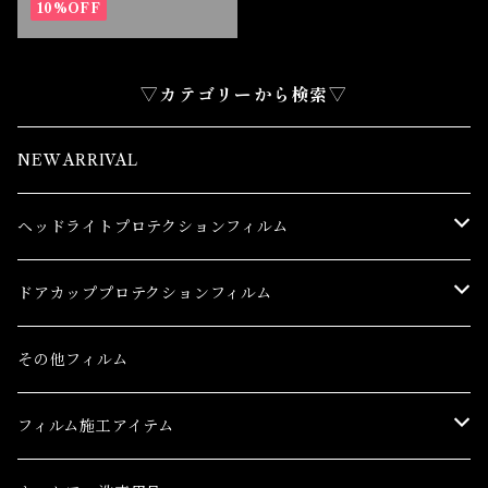
10%OFF
▽カテゴリーから検索▽
NEW ARRIVAL
ヘッドライトプロテクションフィルム
トヨタ
ドアカッププロテクションフィルム
86(GR86)
レクサス
トヨタ
その他フィルム
bB
CT
86(GR86)
日産
レクサス
フィルム施工アイテム
bZ4X
ES
bB
AD(NV150 AD)
CT