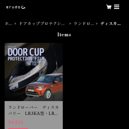
ホ
ドアカッププロテクショ
ランドロ
ディスカバ
ー
ンフィルム
ーバー
リー
Items
ム
ランドローバー ディスカ
バリー LR3KA型・LR3
VA型 H29.4-R3.6 ドア
¥4,932
カップ保護フィルム