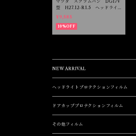
マツダ スクラムバン DG17V
型 H27.12-R1.5 ヘッドライ
トプロテクションフィルム
¥9,585
10%OFF
NEW ARRIVAL
ヘッドライトプロテクションフィルム
トヨタ
ドアカッププロテクションフィルム
86(GR86)
レクサス
トヨタ
その他フィルム