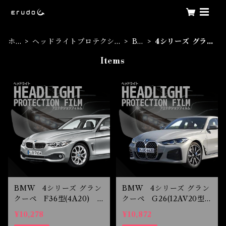
ホ
ヘッドライトプロテクシ
BM
4シリーズ グラ
ー
ョンフィルム
W
ンクーペ
Items
ム
BMW 4シリーズ グラン
BMW 4シリーズ グラン
クーペ F36型(4A20) H
クーペ G26(12AV20型)
26.6-H29.4 ヘッドライ
R3.7- ヘッドライトプ
¥10,278
¥10,872
トプロテクションフィルム
ロテクションフィルム