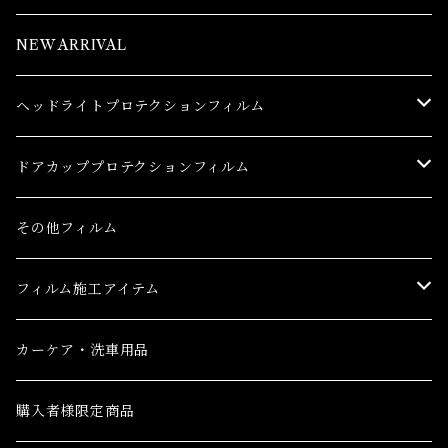
NEW ARRIVAL
ヘッドライトプロテクションフィルム
トヨタ
ドアカッププロテクションフィルム
86(GR86)
レクサス
トヨタ
その他フィルム
bB
CT
86(GR86)
日産
レクサス
フィルム施工アイテム
bZ4X
ES
bB
AD(NV150 AD)
CT
ホンダ
日産
フィルム施工アイテム
カーケア・洗車用品
C-HR
GS
bZ4X
GT-R
ES
CR-V
AD(NV150 AD)
三菱
ホンダ
購入者様限定商品