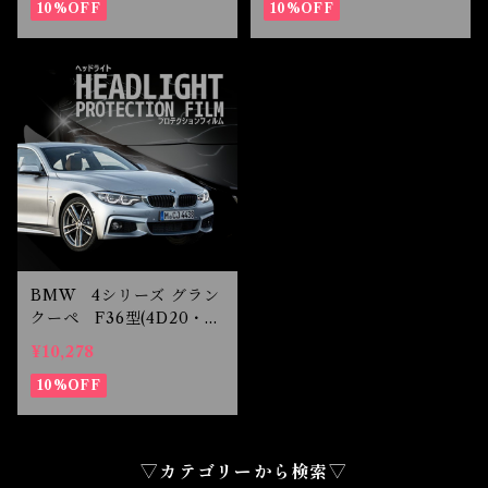
10%OFF
10%OFF
BMW 4シリーズ グラン
クーペ F36型(4D20・4
E30) H29.5-R2.10 LE
¥10,278
D用 ヘッドライトプロテ
クションフィルム
10%OFF
▽カテゴリーから検索▽