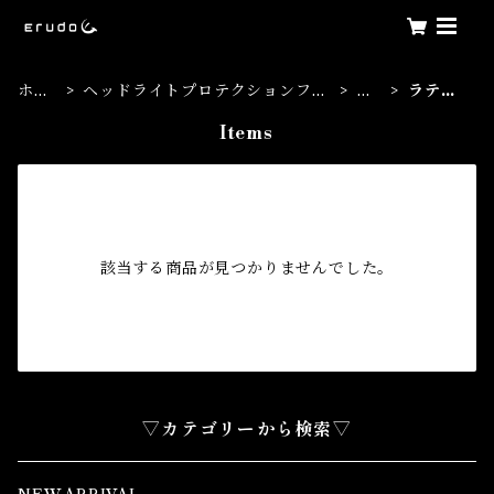
ホー
ヘッドライトプロテクションフィ
日
ラティ
ム
ルム
産
オ
Items
該当する商品が見つかりませんでした。
▽カテゴリーから検索▽