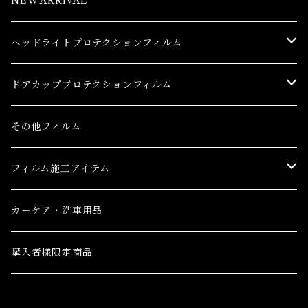
NEW ARRIVAL
ヘッドライトプロテクションフィルム
トヨタ
ドアカッププロテクションフィルム
86(GR86)
レクサス
トヨタ
その他フィルム
bB
CT
86(GR86)
日産
レクサス
フィルム施工アイテム
bZ4X
ES
bB
AD(NV150 AD)
CT
ホンダ
日産
フィルム施工アイテム
カーケア・洗車用品
C-HR
GS
bZ4X
GT-R
ES
CR-V
AD(NV150 AD)
三菱
ホンダ
購入者様限定商品
C-HR ハイブリッド
GS F
C-HR
NV100クリッパーバン ハイルーフ
GS
CR-V e:HEV(ハイブリッド)
GT-R
eKクロス
CR-V
三菱ふそう
三菱