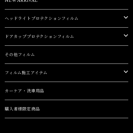
NEW ARRIVAL
ヘッドライトプロテクションフィルム
トヨタ
ドアカッププロテクションフィルム
86(GR86)
レクサス
トヨタ
その他フィルム
bB
CT
86(GR86)
日産
レクサス
フィルム施工アイテム
bZ4X
ES
bB
AD(NV150 AD)
CT
ホンダ
日産
フィルム施工アイテム
カーケア・洗車用品
C-HR
GS
bZ4X
GT-R
ES
CR-V
AD(NV150 AD)
三菱
ホンダ
購入者様限定商品
C-HR ハイブリッド
GS F
C-HR
NV100クリッパーバン ハイルーフ
GS
CR-V e:HEV(ハイブリッド)
GT-R
eKクロス
CR-V
三菱ふそう
三菱