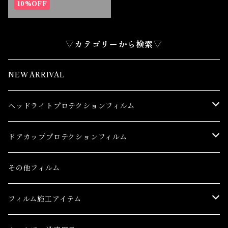
10%OFF
▽カテゴリーから検索▽
NEW ARRIVAL
ヘッドライトプロテクションフィルム
トヨタ
ドアカッププロテクションフィルム
86(GR86)
レクサス
トヨタ
その他フィルム
bB
CT
86(GR86)
日産
レクサス
フィルム施工アイテム
bZ4X
ES
bB
AD(NV150 AD)
CT