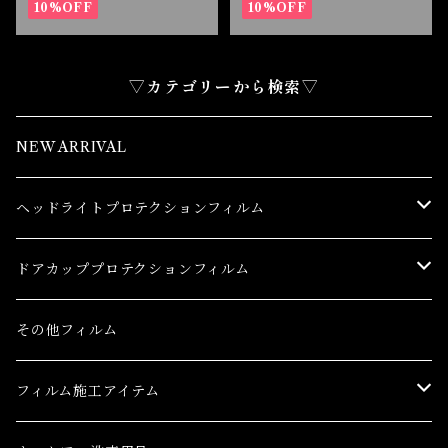
フィルム
10%OFF
フィルム
10%OFF
▽カテゴリーから検索▽
NEW ARRIVAL
ヘッドライトプロテクションフィルム
トヨタ
ドアカッププロテクションフィルム
86(GR86)
レクサス
トヨタ
その他フィルム
bB
CT
86(GR86)
日産
レクサス
フィルム施工アイテム
bZ4X
ES
bB
AD(NV150 AD)
CT