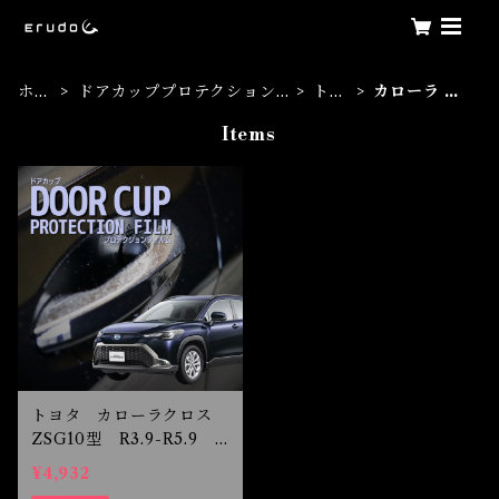
ホー
ドアカッププロテクション
トヨ
カローラ ク
ム
フィルム
タ
ロス
Items
トヨタ カローラクロス
ZSG10型 R3.9-R5.9
ドアカップ保護フィルム
¥4,932