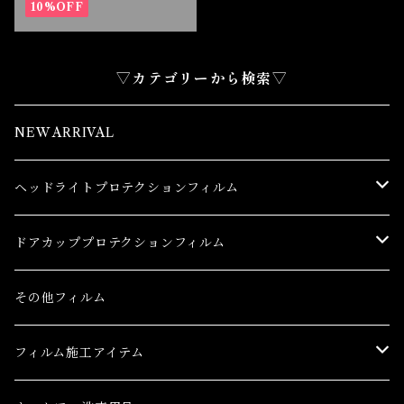
10%OFF
▽カテゴリーから検索▽
NEW ARRIVAL
ヘッドライトプロテクションフィルム
トヨタ
ドアカッププロテクションフィルム
86(GR86)
レクサス
トヨタ
その他フィルム
bB
CT
86(GR86)
日産
レクサス
フィルム施工アイテム
bZ4X
ES
bB
AD(NV150 AD)
CT