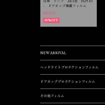
日産 リーフ ZE1型 H29.10
- ドアカップ保護フィルム
¥4,932
10%OFF
NEW ARRIVAL
ヘッドライトプロテクションフィルム
トヨタ
ドアカッププロテクションフィルム
86(GR86)
レクサス
トヨタ
その他フィルム